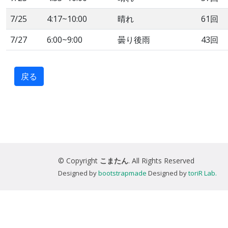
7/25
4:17~10:00
晴れ
61回
7/27
6:00~9:00
曇り後雨
43回
戻る
© Copyright
こまたん
. All Rights Reserved
Designed by
bootstrapmade
Designed by
toriR Lab.