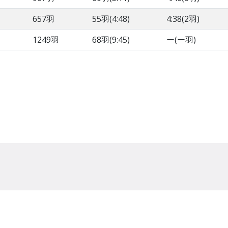
657羽
55羽(4:48)
4:38(2羽)
1249羽
68羽(9:45)
ー(ー羽)