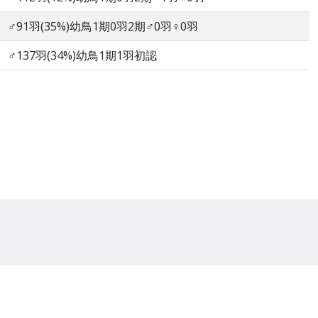
♂91羽(35%)幼鳥1期0羽2期♂0羽♀0羽
♂137羽(34%)幼鳥1期1羽初認