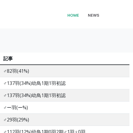
HOME
NEWS
記事
♂82羽(41%)
♂137羽(34%)幼鳥1期1羽初認
♂137羽(34%)幼鳥1期1羽初認
♂ー羽(ー%)
♂29羽(29%)
♂112羽(12%)幼鳥1期0羽2期♂1羽♀0羽