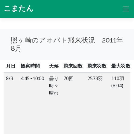
こまたん
照ヶ崎のアオバト飛来状況 2011年
8月
月日
観察時間
天候
飛来回数
飛来羽数
最大羽数
8/3
4:45~10:00
曇り
70回
2573羽
110羽
時々
(8:04)
晴れ