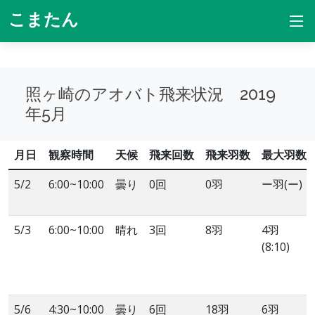
こまたん
照ヶ崎のアオバト飛来状況 2019
年5月
月日
観察時間
天候
飛来回数
飛来羽数
最大羽数
5/2
6:00~10:00
曇り
0回
0羽
ー羽(ー)
5/3
6:00~10:00
晴れ
3回
8羽
4羽
(8:10)
5/6
4:30~10:00
曇り
6回
18羽
6羽